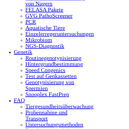
von Nagern
FELASA Pakete
GVG PathoScreener
PCR
Aquatische Tiere
Einzelerregeruntersuchungen
Mikrobiom
NGS-Diagnostik
Genetik
Routinegenotypisierung
Hintergrundbestimmung
Speed Congenics
Test auf Genkassetten
Genotypisierung von
Spermien
Snooplex FastPrep
FAQ
Tiergesundheitsüberwachung
Probennahme und
Transport
Untersuchungsmethoden