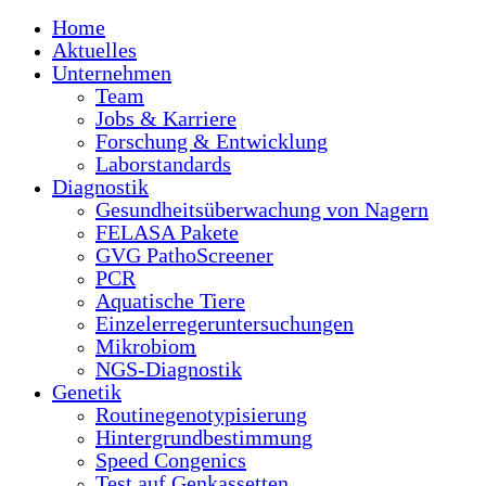
Home
Aktuelles
Unternehmen
Team
Jobs & Karriere
Forschung & Entwicklung
Laborstandards
Diagnostik
Gesundheitsüberwachung von Nagern
FELASA Pakete
GVG PathoScreener
PCR
Aquatische Tiere
Einzelerregeruntersuchungen
Mikrobiom
NGS-Diagnostik
Genetik
Routinegenotypisierung
Hintergrundbestimmung
Speed Congenics
Test auf Genkassetten