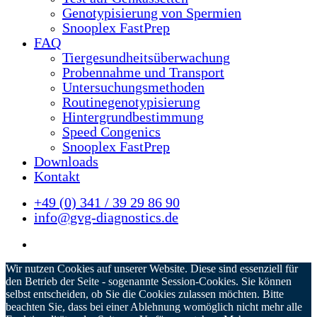
Genotypisierung von Spermien
Snooplex FastPrep
FAQ
Tiergesundheitsüberwachung
Probennahme und Transport
Untersuchungsmethoden
Routinegenotypisierung
Hintergrundbestimmung
Speed Congenics
Snooplex FastPrep
Downloads
Kontakt
+49 (0) 341 / 39 29 86 90
info@gvg-diagnostics.de
Wir nutzen Cookies auf unserer Website. Diese sind essenziell für
den Betrieb der Seite - sogenannte Session-Cookies. Sie können
selbst entscheiden, ob Sie die Cookies zulassen möchten. Bitte
beachten Sie, dass bei einer Ablehnung womöglich nicht mehr alle