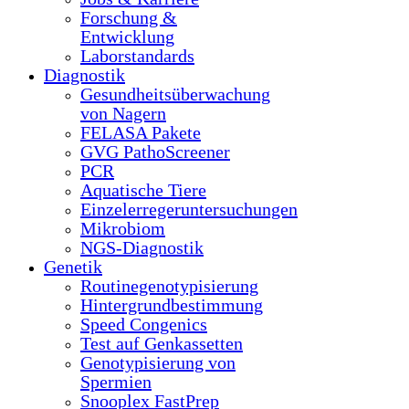
Forschung &
Entwicklung
Laborstandards
Diagnostik
Gesundheitsüberwachung
von Nagern
FELASA Pakete
GVG PathoScreener
PCR
Aquatische Tiere
Einzelerregeruntersuchungen
Mikrobiom
NGS-Diagnostik
Genetik
Routinegenotypisierung
Hintergrundbestimmung
Speed Congenics
Test auf Genkassetten
Genotypisierung von
Spermien
Snooplex FastPrep