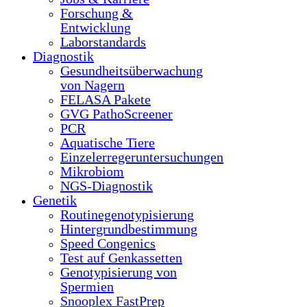
Forschung &
Entwicklung
Laborstandards
Diagnostik
Gesundheitsüberwachung
von Nagern
FELASA Pakete
GVG PathoScreener
PCR
Aquatische Tiere
Einzelerregeruntersuchungen
Mikrobiom
NGS-Diagnostik
Genetik
Routinegenotypisierung
Hintergrundbestimmung
Speed Congenics
Test auf Genkassetten
Genotypisierung von
Spermien
Snooplex FastPrep