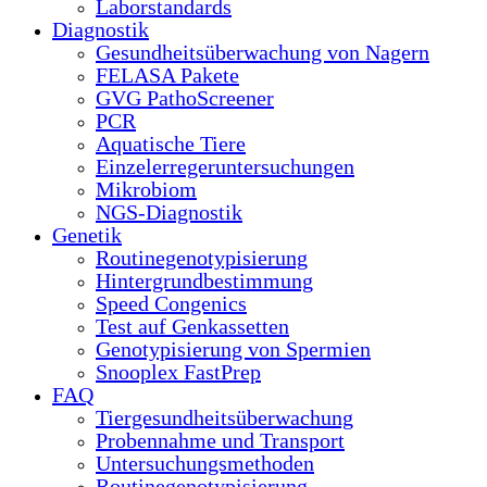
Laborstandards
Diagnostik
Gesundheitsüberwachung von Nagern
FELASA Pakete
GVG PathoScreener
PCR
Aquatische Tiere
Einzelerregeruntersuchungen
Mikrobiom
NGS-Diagnostik
Genetik
Routinegenotypisierung
Hintergrundbestimmung
Speed Congenics
Test auf Genkassetten
Genotypisierung von Spermien
Snooplex FastPrep
FAQ
Tiergesundheitsüberwachung
Probennahme und Transport
Untersuchungsmethoden
Routinegenotypisierung