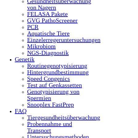
Gesundheitsüberwachung
von Nagern
FELASA Pakete
GVG PathoScreener
PCR
Aquatische Tiere
Einzelerregeruntersuchungen
Mikrobiom
NGS-Diagnostik
Genetik
Routinegenotypisierung
Hintergrundbestimmung
Speed Congenics
Test auf Genkassetten
Genotypisierung von
Spermien
Snooplex FastPrep
FAQ
Tiergesundheitsüberwachung
Probennahme und
Transport
Untersuchungsmethoden