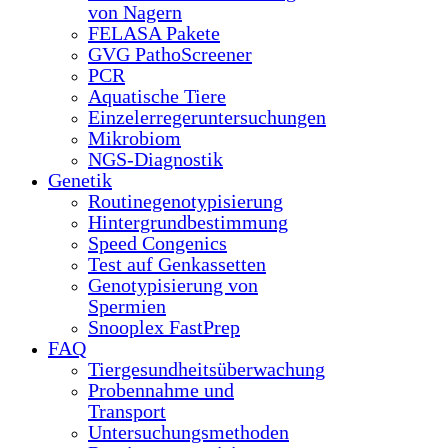
von Nagern
FELASA Pakete
GVG PathoScreener
PCR
Aquatische Tiere
Einzelerregeruntersuchungen
Mikrobiom
NGS-Diagnostik
Genetik
Routinegenotypisierung
Hintergrundbestimmung
Speed Congenics
Test auf Genkassetten
Genotypisierung von
Spermien
Snooplex FastPrep
FAQ
Tiergesundheitsüberwachung
Probennahme und
Transport
Untersuchungsmethoden