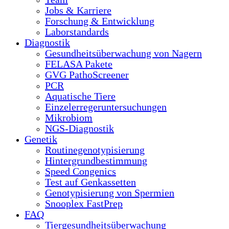
Jobs & Karriere
Forschung & Entwicklung
Laborstandards
Diagnostik
Gesundheitsüberwachung von Nagern
FELASA Pakete
GVG PathoScreener
PCR
Aquatische Tiere
Einzelerregeruntersuchungen
Mikrobiom
NGS-Diagnostik
Genetik
Routinegenotypisierung
Hintergrundbestimmung
Speed Congenics
Test auf Genkassetten
Genotypisierung von Spermien
Snooplex FastPrep
FAQ
Tiergesundheitsüberwachung